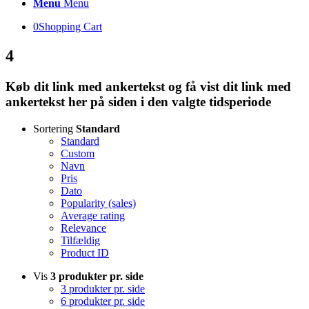
Menu
Menu
0
Shopping Cart
4
Køb dit link med ankertekst og få vist dit link med
ankertekst her på siden i den valgte tidsperiode
Sortering
Standard
Standard
Custom
Navn
Pris
Dato
Popularity (sales)
Average rating
Relevance
Tilfældig
Product ID
Vis
3 produkter pr. side
3 produkter pr. side
6 produkter pr. side