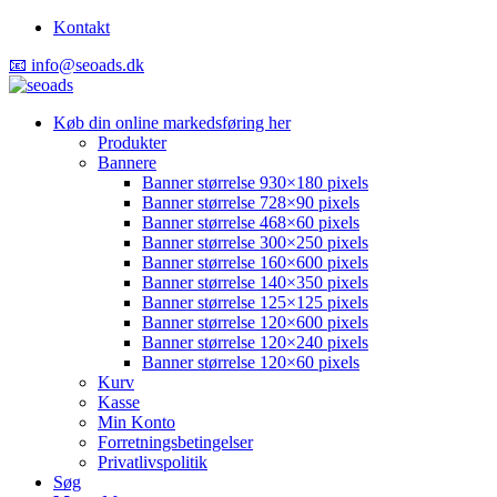
Kontakt
📧 info@seoads.dk
Køb din online markedsføring her
Produkter
Bannere
Banner størrelse 930×180 pixels
Banner størrelse 728×90 pixels
Banner størrelse 468×60 pixels
Banner størrelse 300×250 pixels
Banner størrelse 160×600 pixels
Banner størrelse 140×350 pixels
Banner størrelse 125×125 pixels
Banner størrelse 120×600 pixels
Banner størrelse 120×240 pixels
Banner størrelse 120×60 pixels
Kurv
Kasse
Min Konto
Forretningsbetingelser
Privatlivspolitik
Søg