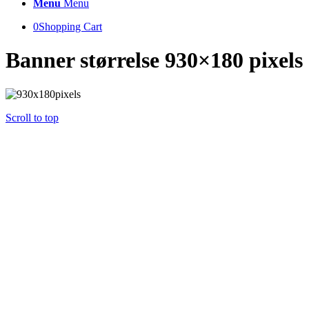
Menu
Menu
0
Shopping Cart
Banner størrelse 930×180 pixels
Scroll to top