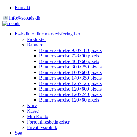
Kontakt
info@seoads.dk
Køb din online markedsføring her
Produkter
Bannere
Banner størrelse 930×180 pixels
Banner størrelse 728×90 pixels
Banner størrelse 468×60 pixels
Banner størrelse 300×250 pixels
Banner størrelse 160×600 pixels
Banner størrelse 140×350 pixels
Banner størrelse 125×125 pixels
Banner størrelse 120×600 pixels
Banner størrelse 120×240 pixels
Banner størrelse 120×60 pixels
Kurv
Kasse
Min Konto
Forretningsbetingelser
Privatlivspolitik
Søg