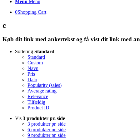
Menu
Menu
0
Shopping Cart
c
Køb dit link med ankertekst og få vist dit link med an
Sortering
Standard
Standard
Custom
Navn
Pris
Dato
Popularity (sales)
Average rating
Relevance
Tilfældig
Product ID
Vis
3 produkter pr. side
3 produkter pr. side
6 produkter pr. side
9 produkter pr. side