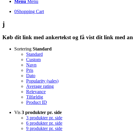
Menu
Menu
0
Shopping Cart
j
Køb dit link med ankertekst og få vist dit link med an
Sortering
Standard
Standard
Custom
Navn
Pris
Dato
Popularity (sales)
Average rating
Relevance
Tilfældig
Product ID
Vis
3 produkter pr. side
3 produkter pr. side
6 produkter pr. side
9 produkter pr. side