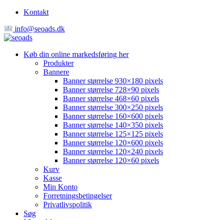
Kontakt
info@seoads.dk
Køb din online markedsføring her
Produkter
Bannere
Banner størrelse 930×180 pixels
Banner størrelse 728×90 pixels
Banner størrelse 468×60 pixels
Banner størrelse 300×250 pixels
Banner størrelse 160×600 pixels
Banner størrelse 140×350 pixels
Banner størrelse 125×125 pixels
Banner størrelse 120×600 pixels
Banner størrelse 120×240 pixels
Banner størrelse 120×60 pixels
Kurv
Kasse
Min Konto
Forretningsbetingelser
Privatlivspolitik
Søg