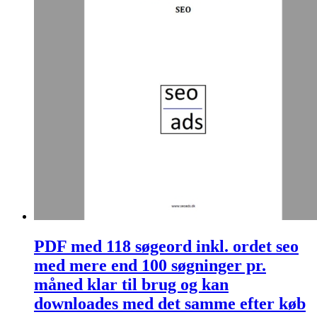
PDF med 118 søgeord inkl. ordet seo
med mere end 100 søgninger pr.
måned klar til brug og kan
downloades med det samme efter køb