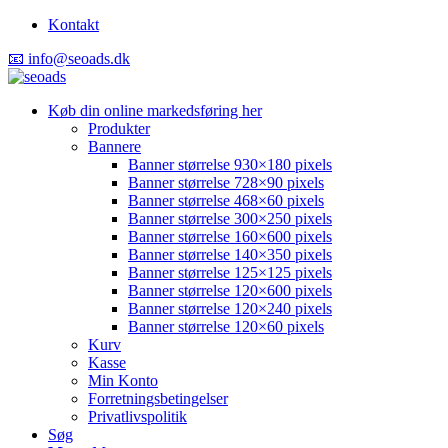
Kontakt
📧 info@seoads.dk
Køb din online markedsføring her
Produkter
Bannere
Banner størrelse 930×180 pixels
Banner størrelse 728×90 pixels
Banner størrelse 468×60 pixels
Banner størrelse 300×250 pixels
Banner størrelse 160×600 pixels
Banner størrelse 140×350 pixels
Banner størrelse 125×125 pixels
Banner størrelse 120×600 pixels
Banner størrelse 120×240 pixels
Banner størrelse 120×60 pixels
Kurv
Kasse
Min Konto
Forretningsbetingelser
Privatlivspolitik
Søg