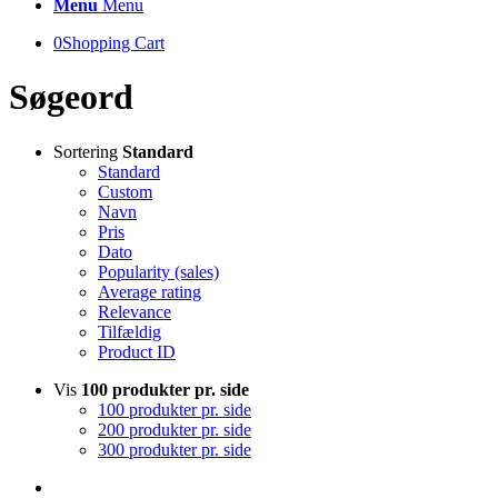
Menu
Menu
0
Shopping Cart
Søgeord
Sortering
Standard
Standard
Custom
Navn
Pris
Dato
Popularity (sales)
Average rating
Relevance
Tilfældig
Product ID
Vis
100 produkter pr. side
100 produkter pr. side
200 produkter pr. side
300 produkter pr. side