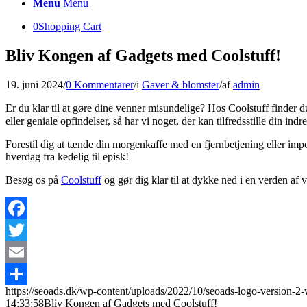
Menu
Menu
0
Shopping Cart
Bliv Kongen af Gadgets med Coolstuff!
19. juni 2024
/
0 Kommentarer
/
i
Gaver & blomster
/
af
admin
Er du klar til at gøre dine venner misundelige? Hos Coolstuff finder 
eller geniale opfindelser, så har vi noget, der kan tilfredsstille din indr
Forestil dig at tænde din morgenkaffe med en fjernbetjening eller imp
hverdag fra kedelig til episk!
Besøg os på
Coolstuff
og gør dig klar til at dykke ned i en verden af 
Facebook
Twitter
Email
https://seoads.dk/wp-content/uploads/2022/10/seoads-logo-version-2
Share
14:33:58
Bliv Kongen af Gadgets med Coolstuff!