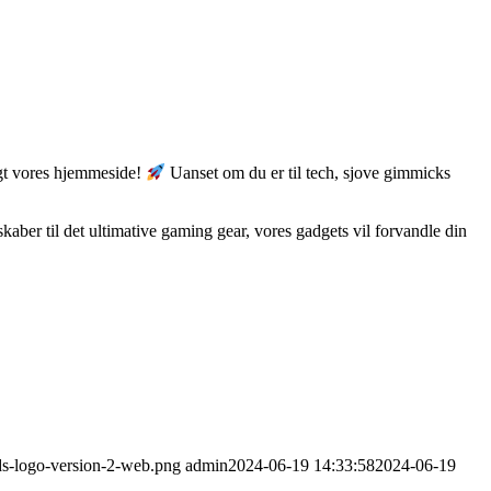
øgt vores hjemmeside!
Uanset om du er til tech, sjove gimmicks
aber til det ultimative gaming gear, vores gadgets vil forvandle din
ds-logo-version-2-web.png
admin
2024-06-19 14:33:58
2024-06-19