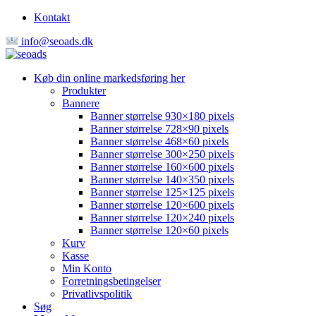
Kontakt
info@seoads.dk
Køb din online markedsføring her
Produkter
Bannere
Banner størrelse 930×180 pixels
Banner størrelse 728×90 pixels
Banner størrelse 468×60 pixels
Banner størrelse 300×250 pixels
Banner størrelse 160×600 pixels
Banner størrelse 140×350 pixels
Banner størrelse 125×125 pixels
Banner størrelse 120×600 pixels
Banner størrelse 120×240 pixels
Banner størrelse 120×60 pixels
Kurv
Kasse
Min Konto
Forretningsbetingelser
Privatlivspolitik
Søg