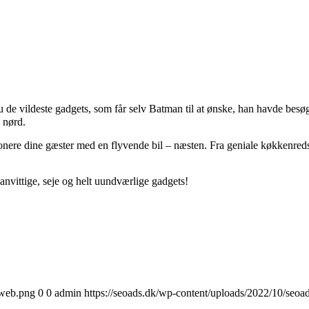
du de vildeste gadgets, som får selv Batman til at ønske, han havde bes
e nørd.
onere dine gæster med en flyvende bil – næsten. Fra geniale køkkenredsk
vanvittige, seje og helt uundværlige gadgets!
-web.png
0
0
admin
https://seoads.dk/wp-content/uploads/2022/10/seoa