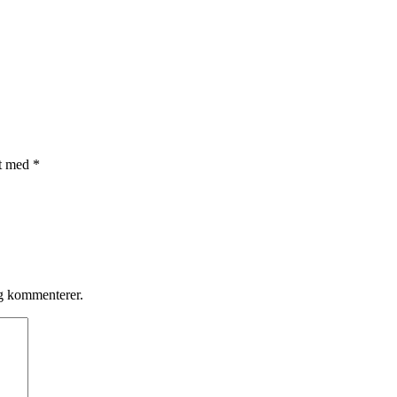
et med
*
eg kommenterer.