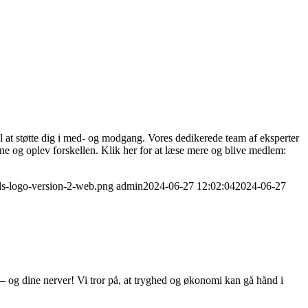
til at støtte dig i med- og modgang. Vores dedikerede team af eksperter
erne og oplev forskellen. Klik her for at læse mere og blive medlem:
ds-logo-version-2-web.png
admin
2024-06-27 12:02:04
2024-06-27
– og dine nerver! Vi tror på, at tryghed og økonomi kan gå hånd i