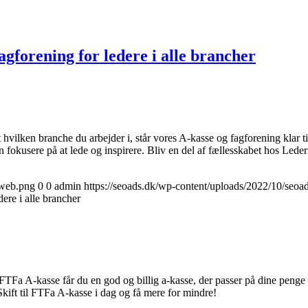
gforening for ledere i alle brancher
t hvilken branche du arbejder i, står vores A-kasse og fagforening klar 
kan fokusere på at lede og inspirere. Bliv en del af fællesskabet hos Led
-web.png
0
0
admin
https://seoads.dk/wp-content/uploads/2022/10/seoa
ere i alle brancher
FTFa A-kasse får du en god og billig a-kasse, der passer på dine penge 
Skift til FTFa A-kasse i dag og få mere for mindre!