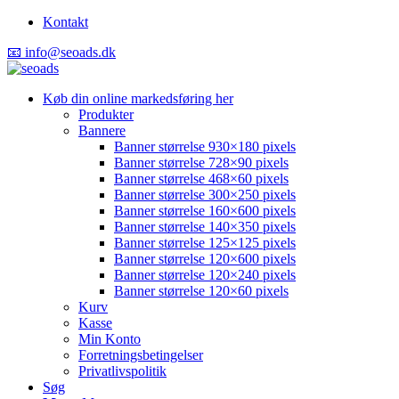
Kontakt
📧 info@seoads.dk
Køb din online markedsføring her
Produkter
Bannere
Banner størrelse 930×180 pixels
Banner størrelse 728×90 pixels
Banner størrelse 468×60 pixels
Banner størrelse 300×250 pixels
Banner størrelse 160×600 pixels
Banner størrelse 140×350 pixels
Banner størrelse 125×125 pixels
Banner størrelse 120×600 pixels
Banner størrelse 120×240 pixels
Banner størrelse 120×60 pixels
Kurv
Kasse
Min Konto
Forretningsbetingelser
Privatlivspolitik
Søg