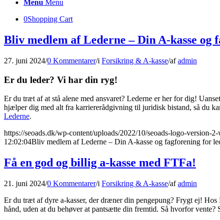
Menu
Menu
0
Shopping Cart
Bliv medlem af Lederne – Din A-kasse og fa
27. juni 2024
/
0 Kommentarer
/
i
Forsikring & A-kasse
/
af
admin
Er du leder? Vi har din ryg!
Er du træt af at stå alene med ansvaret? Lederne er her for dig! Uanse
hjælper dig med alt fra karriererådgivning til juridisk bistand, så du 
Lederne
.
https://seoads.dk/wp-content/uploads/2022/10/seoads-logo-version-2
12:02:04
Bliv medlem af Lederne – Din A-kasse og fagforening for led
Få en god og billig a-kasse med FTFa!
21. juni 2024
/
0 Kommentarer
/
i
Forsikring & A-kasse
/
af
admin
Er du træt af dyre a-kasser, der dræner din pengepung? Frygt ej! Hos 
hånd, uden at du behøver at pantsætte din fremtid. Så hvorfor vente? 