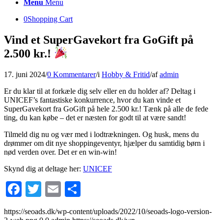
Menu
Menu
0
Shopping Cart
Vind et SuperGavekort fra GoGift på
2.500 kr.!
17. juni 2024
/
0 Kommentarer
/
i
Hobby & Fritid
/
af
admin
Er du klar til at forkæle dig selv eller en du holder af? Deltag i
UNICEF’s fantastiske konkurrence, hvor du kan vinde et
SuperGavekort fra GoGift på hele 2.500 kr.! Tænk på alle de fede
ting, du kan købe – det er næsten for godt til at være sandt!
Tilmeld dig nu og vær med i lodtrækningen. Og husk, mens du
drømmer om dit nye shoppingeventyr, hjælper du samtidig børn i
nød verden over. Det er en win-win!
Skynd dig at deltage her:
UNICEF
Facebook
Twitter
Email
Share
https://seoads.dk/wp-content/uploads/2022/10/seoads-logo-version-