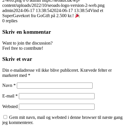
2-web.png
0
0
admin
https://seoads.dk/wp-
content/uploads/2022/10/seoads-logo-version-2-web.png
admin
2024-06-17 13:38:54
2024-06-17 13:38:54
Vind et
SuperGavekort fra GoGift på 2.500 kr.!
0
replies
Skriv en kommentar
Want to join the discussion?
Feel free to contribute!
Skriv et svar
Din e-mailadresse vil ikke blive publiceret.
Krævede felter er
markeret med
*
Navn
*
E-mail
*
Websted
Gem mit navn, mail og websted i denne browser til næste gang
jeg kommenterer.